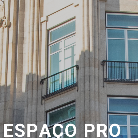
E
S
P
A
Ç
O
P
R
O